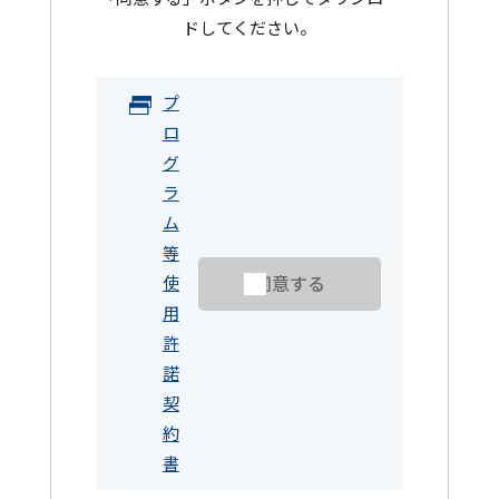
ドしてください。
プ
ロ
グ
ラ
ム
等
同意する
使
用
許
諾
契
約
書