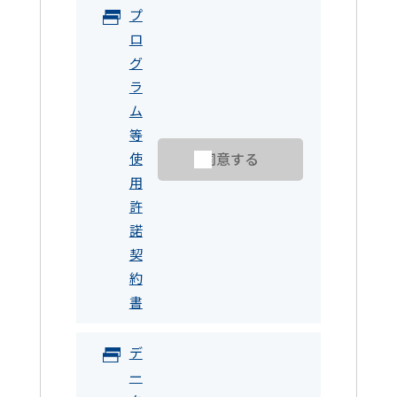
プ
ロ
グ
ラ
ム
等
同意する
使
用
許
諾
契
約
書
デ
ー